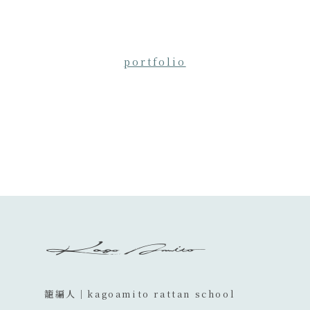
portfolio
籠編人│kagoamito rattan school