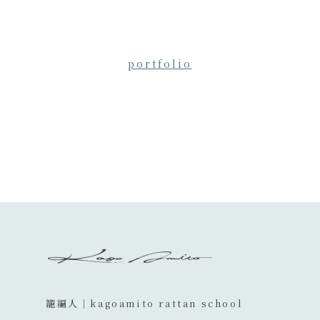
portfolio
籠編人│kagoamito rattan school